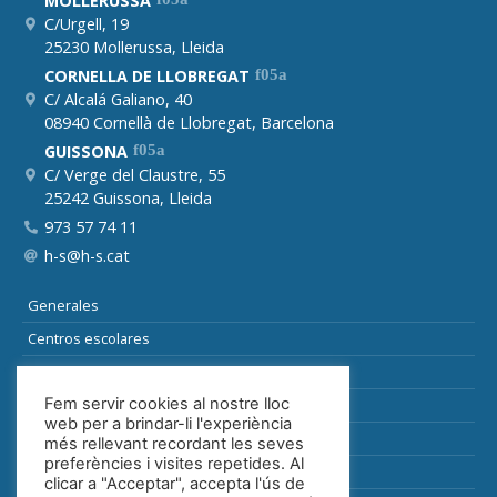
MOLLERUSSA
C/Urgell, 19
25230 Mollerussa, Lleida
CORNELLA DE LLOBREGAT
C/ Alcalá Galiano, 40
08940 Cornellà de Llobregat, Barcelona
GUISSONA
C/ Verge del Claustre, 55
25242 Guissona, Lleida
973 57 74 11
h-s@h-s.cat
Generales
Centros escolares
Suelo
Fem servir cookies al nostre lloc
Especiales y auxiliares
web per a brindar-li l'experiència
Industria
més rellevant recordant les seves
preferències i visites repetides. Al
Sanitaria
clicar a "Acceptar", accepta l'ús de