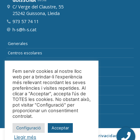
GUISSONA
C/ Verge del Claustre, 55
25242 Guissona, Lleida
973 57 74 11
h-s@h-s.cat
Generales
Centros escolares
Suelo
Fem servir cookies al nostre lloc
Especiales y auxiliares
web per a brindar-li l'experiència
Industria
més rellevant recordant les seves
preferències i visites repetides. Al
Sanitaria
clicar a "Acceptar", accepta l'ús de
TOTES les cookies. No obstant això,
Alimentaria
pot visitar "Configuració" per
Catálogo
proporcionar un consentiment
controlat.
Configuració
Acceptar
Contacto
Aviso legal
Política de privacidad
Llegir més