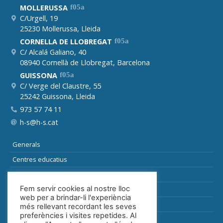
MOLLERUSSA
C/Urgell, 19
25230 Mollerussa, Lleida
CORNELLA DE LLOBREGAT
C/ Alcalá Galiano, 40
08940 Cornellà de Llobregat, Barcelona
GUISSONA
C/ Verge del Claustre, 55
25242 Guissona, Lleida
973 57 74 11
h-s@h-s.cat
Generals
Centres educatius
Sòls
Fem servir cookies al nostre lloc
Especials i auxiliars
web per a brindar-li l'experiència
Indústria
més rellevant recordant les seves
preferències i visites repetides. Al
Sanitària