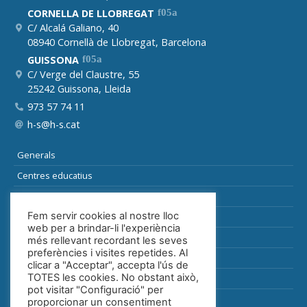
CORNELLA DE LLOBREGAT
C/ Alcalá Galiano, 40
08940 Cornellà de Llobregat, Barcelona
GUISSONA
C/ Verge del Claustre, 55
25242 Guissona, Lleida
973 57 74 11
h-s@h-s.cat
Generals
Centres educatius
Sòls
Fem servir cookies al nostre lloc
Especials i auxiliars
web per a brindar-li l'experiència
Indústria
més rellevant recordant les seves
preferències i visites repetides. Al
Sanitària
clicar a "Acceptar", accepta l'ús de
TOTES les cookies. No obstant això,
Alimentària
pot visitar "Configuració" per
Catàleg
proporcionar un consentiment