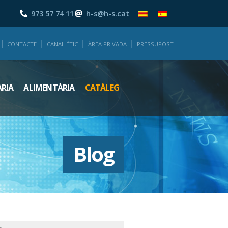
973 57 74 11
h-s@h-s.cat
CONTACTE
CANAL ÉTIC
ÀREA PRIVADA
PRESSUPOST
ÀRIA
ALIMENTÀRIA
CATÀLEG
Blog