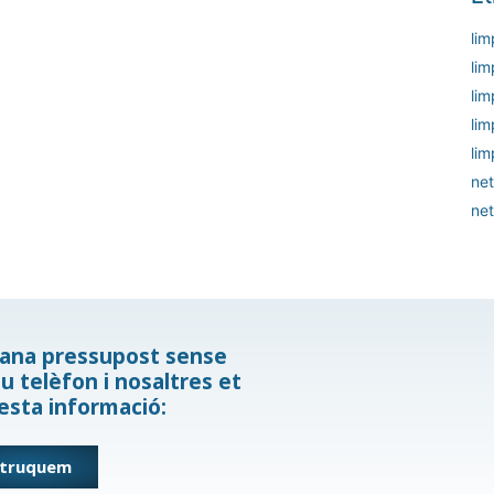
lim
lim
lim
lim
lim
net
net
mana pressupost sense
u telèfon i nosaltres et
esta informació:
 truquem