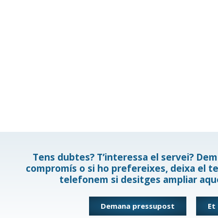
Tens dubtes? T’interessa el servei? De
compromís o si ho prefereixes, deixa el te
telefonem si desitges ampliar aqu
Demana pressupost
Et