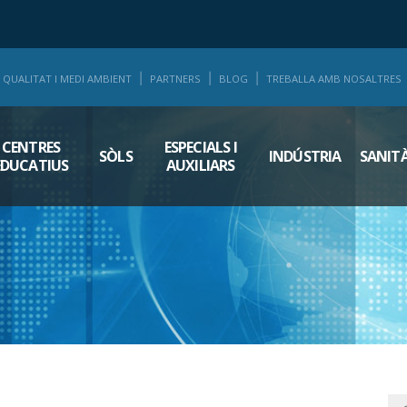
QUALITAT I MEDI AMBIENT
PARTNERS
BLOG
TREBALLA AMB NOSALTRES
CENTRES
ESPECIALS I
SÒLS
INDÚSTRIA
SANIT
EDUCATIUS
AUXILIARS