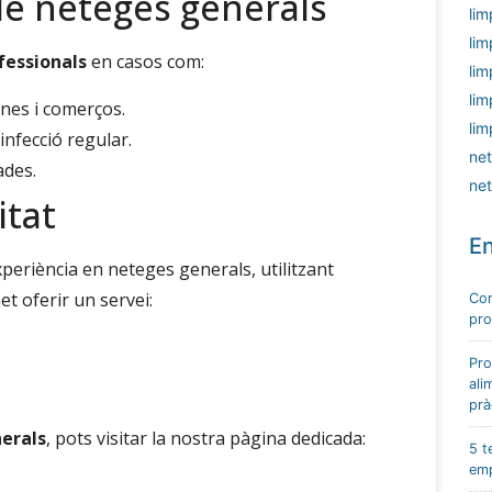
de neteges generals
lim
lim
fessionals
en casos com:
lim
lim
ines i comerços.
lim
infecció regular.
net
ades.
net
itat
En
periència en neteges generals, utilitzant
et oferir un servei:
Com
pro
Pro
ali
prà
erals
, pots visitar la nostra pàgina dedicada:
5 t
emp