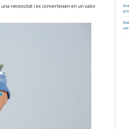
una necessitat i es converteixen en un valor
Ava
pro
Net
ser