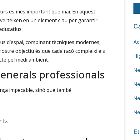
egurs és més important que mai. En aquest
verteixen en un element clau per garantir
Ca
 educatius.
Ac
ipus d’espai, combinant tècniques modernes,
 nostre objectiu és que cada racó compleixi els
Hi
cte pel medi ambient.
Ne
generals professionals
Ne
ça impecable, sinó que també:
Ne
Ne
nts.
.
Et