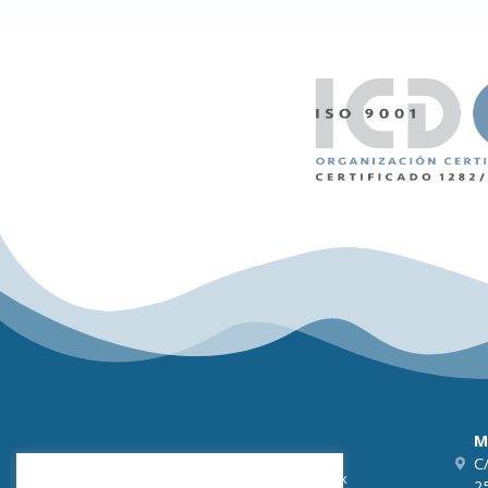
M
C/
HIGSERGUISS, H-S HIGIENE Y SERVICIOS
ofereix
2