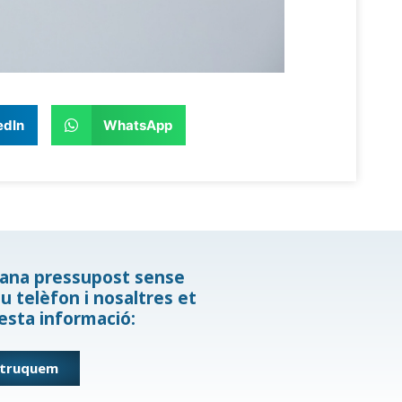
edIn
WhatsApp
mana pressupost sense
u telèfon i nosaltres et
esta informació:
 truquem