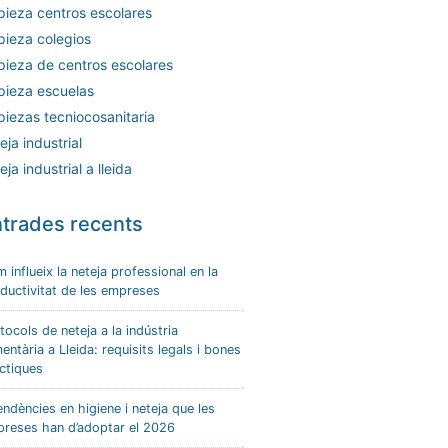
pieza centros escolares
pieza colegios
pieza de centros escolares
pieza escuelas
piezas tecniocosanitaria
eja industrial
eja industrial a lleida
trades recents
 influeix la neteja professional en la
ductivitat de les empreses
tocols de neteja a la indústria
mentària a Lleida: requisits legals i bones
ctiques
endències en higiene i neteja que les
reses han d’adoptar el 2026