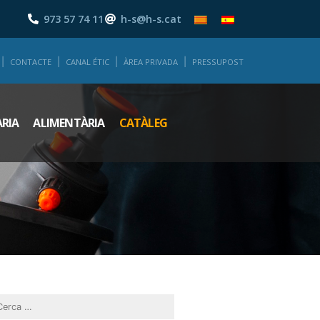
973 57 74 11
h-s@h-s.cat
CONTACTE
CANAL ÉTIC
ÀREA PRIVADA
PRESSUPOST
ÀRIA
ALIMENTÀRIA
CATÀLEG