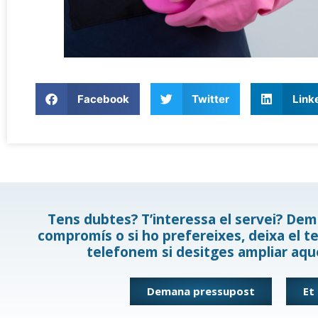
Facebook
Twitter
Link
Tens dubtes? T’interessa el servei? De
compromís o si ho prefereixes, deixa el te
telefonem si desitges ampliar aqu
Demana pressupost
Et